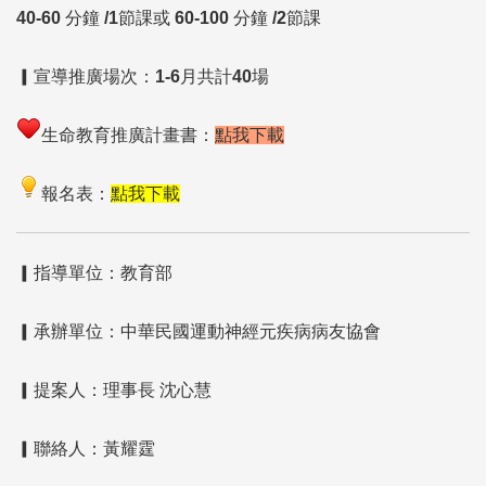
40-60
分鐘
/1
節課或
60-100
分鐘
/2
節課
▎​宣導推廣場次：
1-6
月共計
40
場
生命教育推廣計畫書：
點我下載
報名表：
點我下載
▎指導單位：教育部
▎承辦單位：中華民國運動神經元疾病病友協會
▎提案人：理事長 沈心慧
▎聯絡人：黃耀霆