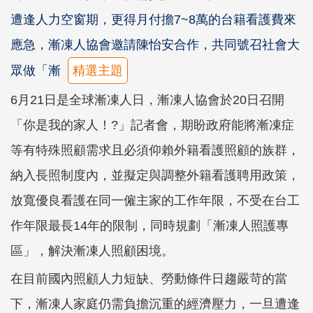
遭逢人力空窗期，更得月付擔7~8萬的台籍看護費來
應急，漸凍人協會邀請陳怡安合作，共同號召社會大
眾做「漸
精選主題
6月21日是全球漸凍人日，漸凍人協會於20日召開
「你是我的家人！?」記者會，期盼政府能將漸凍症
等有特殊照顧需求且必須仰賴外籍看護照顧的族群，
納入長照制度內，並擬定與調整外籍看護聘用政策，
放寬優良看護在同一僱主家的工作年限，不受在台工
作年限最長14年的限制，同時規劃「漸凍人照護專
區」，解決漸凍人照顧困境。
在目前國內照顧人力短缺、勞動條件日趨嚴苛的當
下，漸凍人家庭仍需負擔沉重的經濟壓力，一旦遭逢