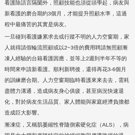
看護除語言隔閡外，照顧技能也須從頭學起，病友與
新看護的磨合期約3個月，才能提升照顧水準，這過
程中最痛苦的其實是病友。
一旦碰到看護嫌累求去或行蹤不明的人力空窗期，家
人就得請假輪流照顧或以2~3倍的費用聘請無照顧漸
凍人經驗的台籍看護因應，並等上2週到半年不等的
時間來申請新看護。順利新聘後，還得再花3-6個月
的訓練磨合期。人力空窗期臨時看護來來去去，需耗
盡體力溝通，造成病友身心俱疲，甚至病況快速退
化，對於病友生活品質、家人體能與家庭經濟負擔都
造成巨大影響。
漸凍症，又稱肌萎縮性脊隨側索硬化症（ALS），病