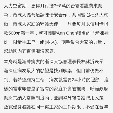
人力空窗期，更得月付擔7~8萬的台籍看護費來應
急，漸凍人協會邀請陳怡安合作，共同號召社會大眾
做「漸凍人家庭的守護天使」，只要每月以信用卡捐
款500元滿一年，就可獲贈Ann Chen聯名的「漸凍娃
娃」限量手工皂一組(兩入)。期望集合大家的力量，
幫助國內五百個漸涷家庭。
本身就是漸凍病友的漸凍人協會理事長林詠沂表示，
漸凍症病友最大的願望是找到解藥，但目前仍做不
到。若希望維持生命，病友就需要24小時的照顧，這
樣的需求即使是多富有的家庭都會被拖垮，呼籲政府
應將其納入常照制度內，並調整外籍看護聘用政策，
放寬優良看護在同一僱主家的工作期限，不受在台年