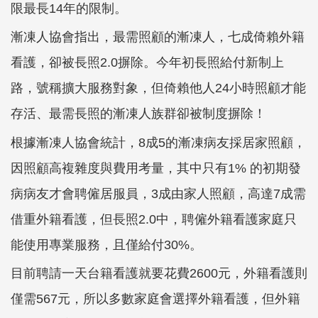
限最長14年的限制。
漸凍人協會指出，最需照顧的漸凍人，七成倚賴外籍
看護，卻被長照2.0摒除。今年初長照給付新制上
路，號稱擴大服務對象，但倚賴他人24小時照顧才能
存活、最需長照的漸凍人族群卻被制度摒除！
根據漸凍人協會統計，8成5的漸凍病友採居家照顧，
因照顧高複雜度與費用考量，其中只有1% 的初期發
病病友才會聘僱居服員，3成由家人照顧，高達7成需
借重外籍看護，但長照2.0中，聘僱外籍看護家庭只
能使用專業服務，且僅給付30%。
目前聘請一天台籍看護就要花費2600元，外籍看護則
僅需567元，所以多數家庭會選擇外籍看護，但外籍