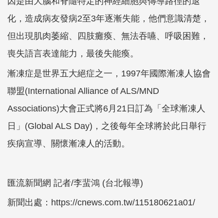
因是由大腦和脊隨特定的神經細胞與傳導路徑的退
化，造成病友發病2至3年逐漸失能，他們意識清楚，
但出現肌肉萎縮、四肢癱瘓、無法吞嚥、呼吸困難，
喪失語言表達能力，最後失能瘓。
漸凍症是世界五大絕症之一，1997年國際漸凍人協會
聯盟(International Alliance of ALS/MND
Associations)大會正式將6月21日訂為「全球漸凍人
日」(Global ALS Day)，之後每年全球將於此日舉行
疾病宣導、關懷漸凍人的活動。
匯流新聞網 記者/李蜚鴻 (台北報導)
新聞出處：
https://cnews.com.tw/115180621a01/