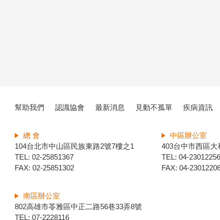
幫助我們
認識協會
最新消息
見動不孤單
疾病資訊
總 會
中區辦公室
104台北市中山區民族東路2號7樓之1
403台中市西區大
TEL: 02-25851367
TEL: 04-2301225
FAX: 02-25851302
FAX: 04-2301220
南區辦公室
802高雄市苓雅區中正二路56巷33弄8號
TEL: 07-2228116