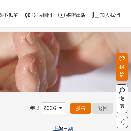
動不孤單
疾病相關
媒體出版
加入我們
捐
款
徵
信
2026
年度
搜尋
返回
上架日期