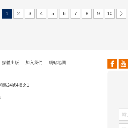
1
2
3
4
5
6
7
8
9
10
媒體出版
加入我們
網站地圖
和路24號4樓之1
6
6