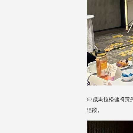
57歲馬拉松健將
追蹤。