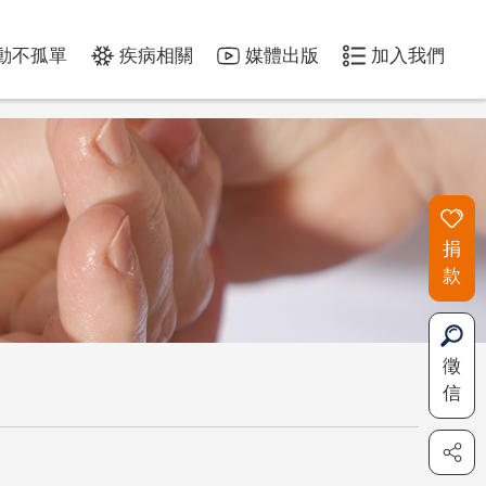
動不孤單
疾病相關
媒體出版
加入我們
捐
款
徵
信