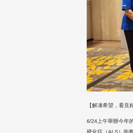
【解凍希望，看見
6/24上午舉辦今年
硬化症（ALS）衛