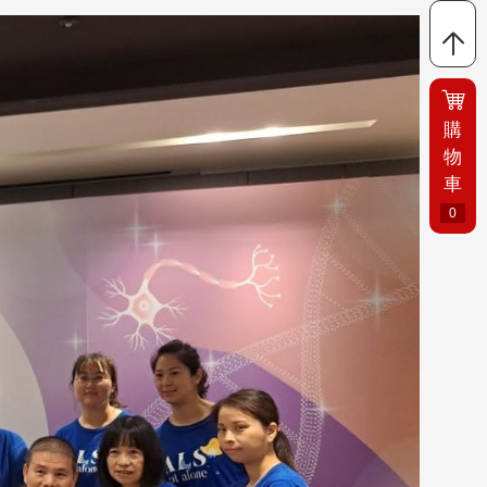
購
物
車
0