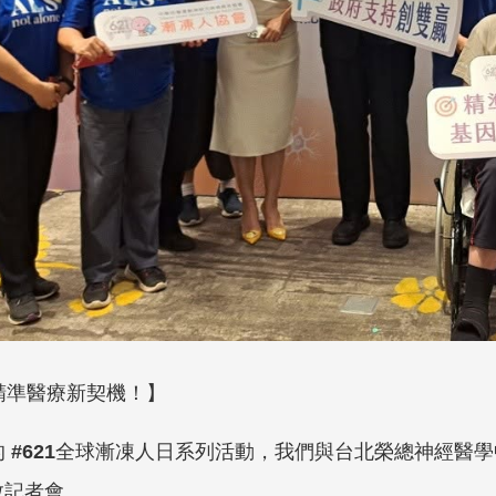
精準醫療新契機！】
的
#621
全球漸凍人日系列活動
，我們與台北榮總神經醫學
教記者會。