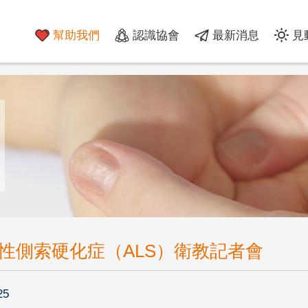
幫助我們
認識協會
最新消息
見
萎縮性側索硬化症（ALS）衛教記者會
25