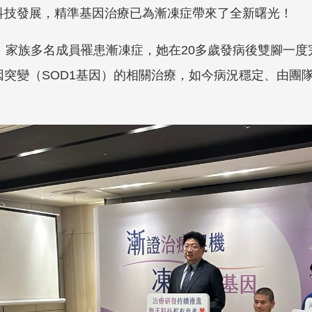
科技發展，精準基因治療已為漸凍症帶來了全新曙光！
：家族多名成員罹患漸凍症，她在20多歲發病後雙腳一
因突變（SOD1基因）的相關治療，如今病況穩定、由團