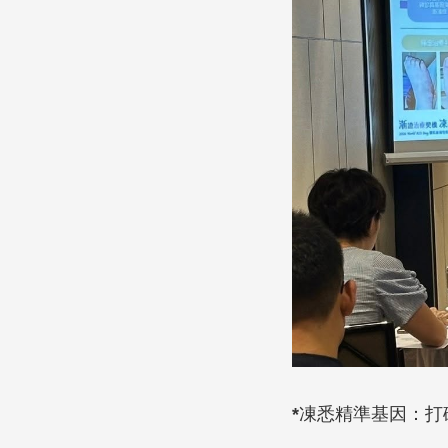
*
凍悉精準基因：打