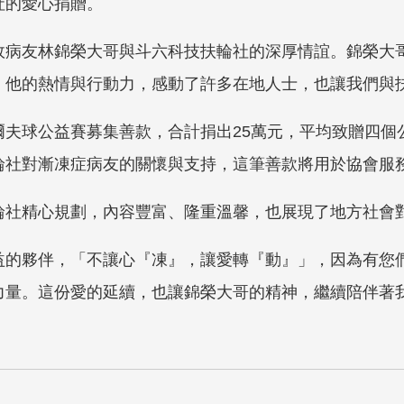
社的愛心捐贈。
故病友林錦榮大哥與斗六科技扶輪社的深厚情誼。錦榮大
。他的熱情與行動力，感動了許多在地人士，也讓我們與
夫球公益賽募集善款，合計捐出25萬元，平均致贈四個公
輪社對漸凍症病友的關懷與支持，這筆善款將用於協會服
輪社精心規劃，內容豐富、隆重溫馨，也展現了地方社會
益的夥伴，「不讓心『凍』，讓愛轉『動』」，因為有您
力量。這份愛的延續，也讓錦榮大哥的精神，繼續陪伴著