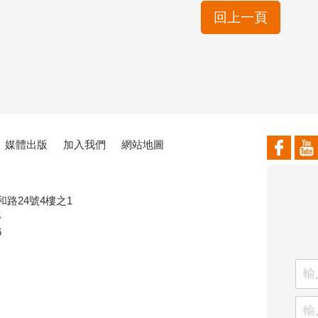
回上一頁
媒體出版
加入我們
網站地圖
和路24號4樓之1
6
6