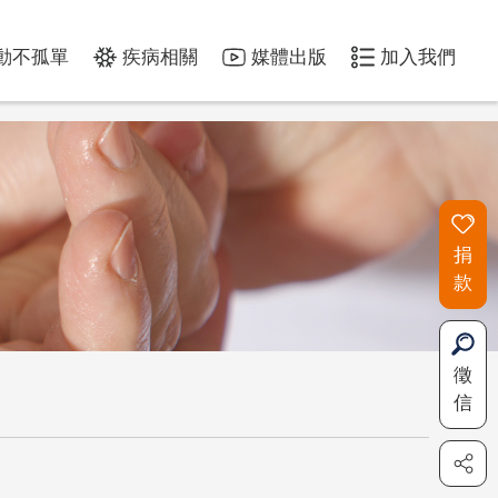
動不孤單
疾病相關
媒體出版
加入我們
捐
款
徵
信