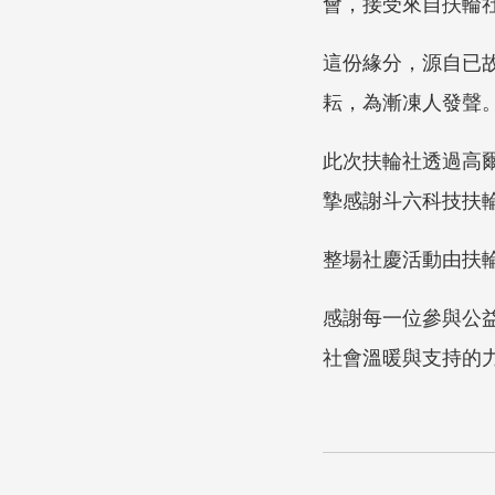
會，接受來自扶輪
這份緣分，源自已
耘，為漸凍人發聲
此次扶輪社透過高爾
摯感謝斗六科技扶
整場社慶活動由扶
感謝每一位參與公
社會溫暖與支持的